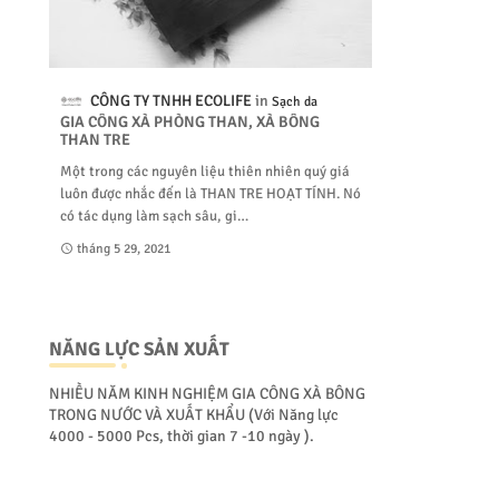
CÔNG TY TNHH ECOLIFE
Sạch da
GIA CÔNG XÀ PHÒNG THAN, XÀ BÔNG
THAN TRE
Một trong các nguyên liệu thiên nhiên quý giá
luôn được nhắc đến là THAN TRE HOẠT TÍNH. Nó
có tác dụng làm sạch sâu, gi…
tháng 5 29, 2021
NĂNG LỰC SẢN XUẤT
NHIỀU NĂM KINH NGHIỆM GIA CÔNG XÀ BÔNG
TRONG NƯỚC VÀ XUẤT KHẨU (Với Năng lực
4000 - 5000 Pcs, thời gian 7 -10 ngày ).