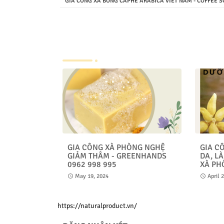
GIA CÔNG XÀ BÔNG CAPHE ARABICA VIET NAM - COFFEE 
GIA CÔNG XÀ PHÒNG NGHỆ
GIA C
GIẢM THÂM - GREENHANDS
DA, L
0962 998 995
XÀ PH
May 19, 2024
April 
https://naturalproduct.vn/