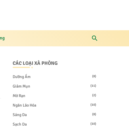
òng
CÁC LOẠI XÀ PHÒNG
Dưỡng Ẩm
(8)
Giảm Mụn
(11)
Mờ Rạn
(2)
Ngăn Lão Hóa
(10)
Sáng Da
(8)
Sạch Da
(10)