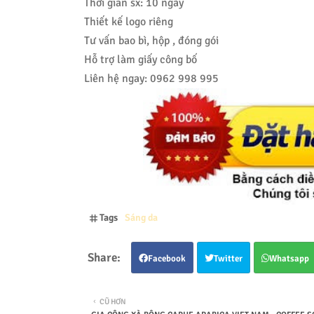
Thời gian sx: 10 ngày
Thiết kế logo riêng
Tư vấn bao bì, hộp , đóng gói
Hỗ trợ làm giấy công bố
Liên hệ ngay: 0962 998 995
Tags
Sáng da
Facebook
Twitter
Whatsapp
CŨ HƠN