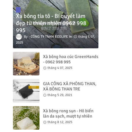
Xà bông tía tô - Bí quyết làm
đẹp từ thiên nhiên 0962 998
995
CÔNG TY TNHH ECOLIFE
tháng 5 07,
2025
Xà bông hoa cúc GreenHands
- 0962 998 995
tháng 4 07, 2025
GIA CÔNG XÀ PHÒNG THAN,
XÀ BÔNG THAN TRE
tháng 5 29, 2021
Xà bông rong sụn - Hô biến
làn da sạch, mượt tự nhiên
tháng 8 12, 2025