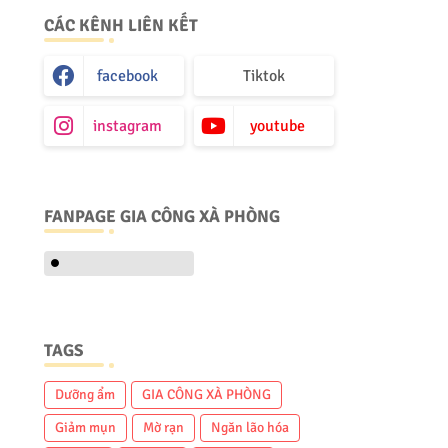
CÁC KÊNH LIÊN KẾT
facebook
Tiktok
instagram
youtube
FANPAGE GIA CÔNG XÀ PHÒNG
TAGS
Dưỡng ẩm
GIA CÔNG XÀ PHÒNG
Giảm mụn
Mờ rạn
Ngăn lão hóa