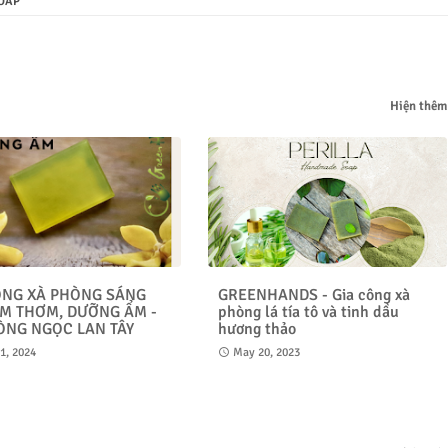
SOAP
Hiện thêm
ÔNG XÀ PHÒNG SÁNG
GREENHANDS - Gia công xà
ÀM THƠM, DƯỠNG ẨM -
phòng lá tía tô và tinh dầu
ÒNG NGỌC LAN TÂY
hương thảo
21, 2024
May 20, 2023