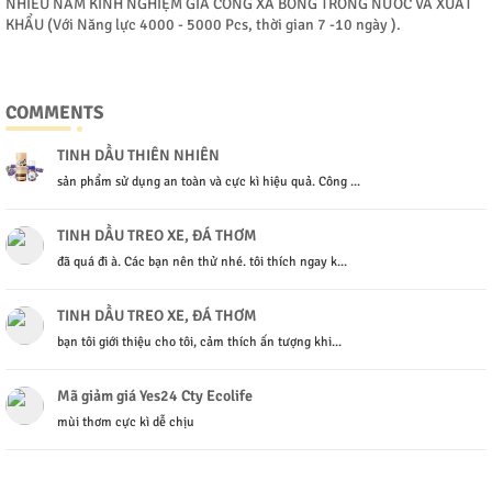
NHIỀU NĂM KINH NGHIỆM GIA CÔNG XÀ BÔNG TRONG NƯỚC VÀ XUẤT
KHẨU (Với Năng lực 4000 - 5000 Pcs, thời gian 7 -10 ngày ).
COMMENTS
TINH DẦU THIÊN NHIÊN
sản phẩm sử dụng an toàn và cực kì hiệu quả. Công ...
TINH DẦU TREO XE, ĐÁ THƠM
đã quá đi à. Các bạn nên thử nhé. tôi thích ngay k...
TINH DẦU TREO XE, ĐÁ THƠM
bạn tôi giới thiệu cho tôi, cảm thích ấn tượng khi...
Mã giảm giá Yes24 Cty Ecolife
mùi thơm cực kì dễ chịu