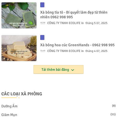
Xà bông tía tô - Bí quyết làm đẹp từ thiên
nhiên 0962 998 995
CÔNG TY TNHH ECOLIFE
tháng 5 07, 2025
Xà bông hoa cúc GreenHands - 0962 998 995
CÔNG TY TNHH ECOLIFE
tháng 4 07, 2025
Tải thêm bài đăng
CÁC LOẠI XÀ PHÒNG
Dưỡng Ẩm
(8)
Giảm Mụn
(11)