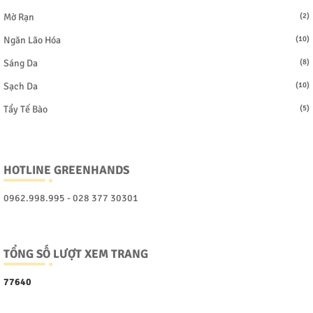
Mờ Rạn
(2)
Ngăn Lão Hóa
(10)
Sáng Da
(8)
Sạch Da
(10)
Tẩy Tế Bào
(5)
HOTLINE GREENHANDS
0962.998.995 - 028 377 30301
TỔNG SỐ LƯỢT XEM TRANG
7
7
6
4
0