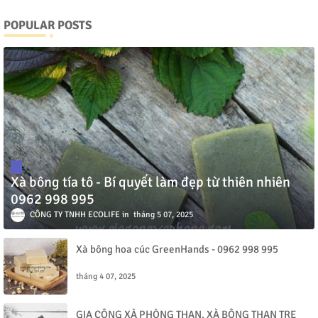
POPULAR POSTS
Xà bông tía tô - Bí quyết làm đẹp từ thiên nhiên
0962 998 995
CÔNG TY TNHH ECOLIFE
tháng 5 07, 2025
Xà bông hoa cúc GreenHands - 0962 998 995
tháng 4 07, 2025
GIA CÔNG XÀ PHÒNG THAN, XÀ BÔNG THAN TRE