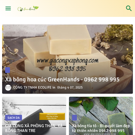
Xà bông hoa cúc GreenHands - 0962 998 995
CÔNG TY TNHH ECOLIFE
tháng 4 07, 2025
SẠCH DA
GIA CÔNG XÀ PHÒNG THAN, XÀ
Xà bông tía tô - Bí quyết làm đẹp
BÔNG THAN TRE
từ thiên nhiên 0962 998 995